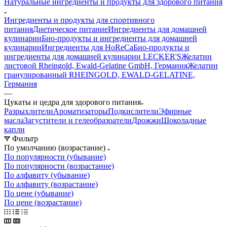
Натуральные ингредиенты и продукты для здорового питания
Ингредиенты и продукты для спортивного
питания
Диетическое питание
Ингредиенты для домашней
кулинарии
Био-продукты и ингредиенты для домашней
кулинарии
Ингредиенты для HoReCa
Био-продукты и
ингредиенты для домашней кулинарии LECKER'S
Желатин
листовой Rheingold, Ewald-Gelatine GmbH, Германия
Желатин
гранулированный RHEINGOLD, EWALD-GELATINE,
Германия
—
Цукаты и цедра для здорового питания
Разрыхлители
Ароматизаторы
Подкислители
Эфирные
масла
Загустители и гелеобразоатели
Дрожжи
Шоколадные
капли
Фильтр
По умолчанию (возрастание)
По популярности (убывание)
По популярности (возрастание)
По алфавиту (убывание)
По алфавиту (возрастание)
По цене (убывание)
По цене (возрастание)