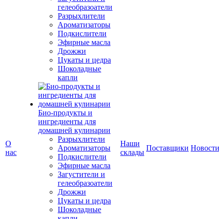
гелеобразоатели
Разрыхлители
Ароматизаторы
Подкислители
Эфирные масла
Дрожжи
Цукаты и цедра
Шоколадные
капли
Био-продукты и
ингредиенты для
домашней кулинарии
Разрыхлители
О
Наши
Ароматизаторы
Поставщики
Новост
нас
склады
Подкислители
Эфирные масла
Загустители и
гелеобразоатели
Дрожжи
Цукаты и цедра
Шоколадные
капли