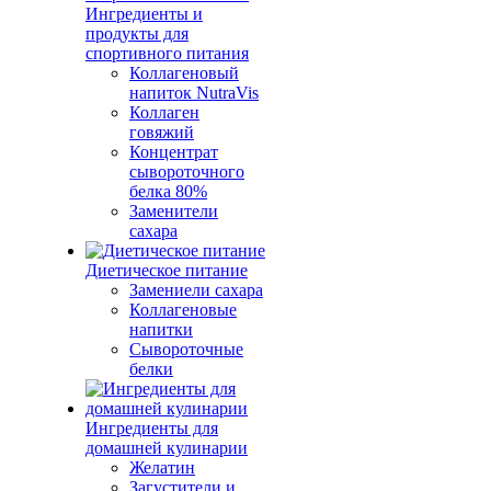
Ингредиенты и
продукты для
спортивного питания
Коллагеновый
напиток NutraVis
Коллаген
говяжий
Концентрат
сывороточного
белка 80%
Заменители
сахара
Диетическое питание
Замениели сахара
Коллагеновые
напитки
Сывороточные
белки
Ингредиенты для
домашней кулинарии
Желатин
Загустители и