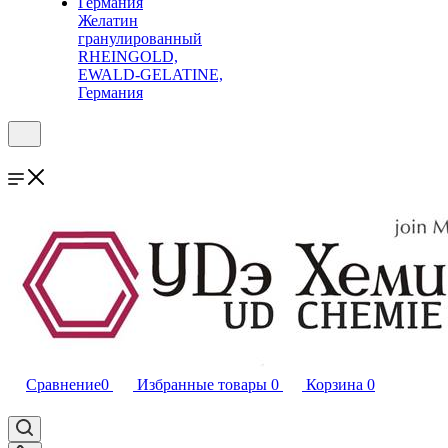
Желатин
гранулированный
RHEINGOLD,
EWALD-GELATINE,
Германия
Сравнение
0
Избранные товары
0
Корзина
0