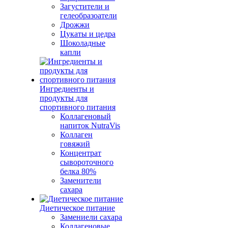
Загустители и
гелеобразоатели
Дрожжи
Цукаты и цедра
Шоколадные
капли
Ингредиенты и
продукты для
спортивного питания
Коллагеновый
напиток NutraVis
Коллаген
говяжий
Концентрат
сывороточного
белка 80%
Заменители
сахара
Диетическое питание
Замениели сахара
Коллагеновые