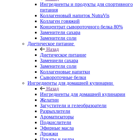
Ингредиенты и продукты для спортивного
питания
Коллагеновый напиток NutraVis
Коллаген говяжий
Концентрат сывороточного белка 80%
Заменители сахара
Заменители соли
Диетическое питание
Назад
Диетическое питание
Замениели сахара
Заменители соли
Коллагеновые напитки
Сывороточные белки
Ингредиенты для домашней кулинарии
Назад
Ингредиенты для домашней кулинарии
Желатин
Загустители и гелеобразоатели
Разрыхлители
Ароматизаторы
Подкислители
Эфирные масла
Дрожжи
Цукаты и цедра