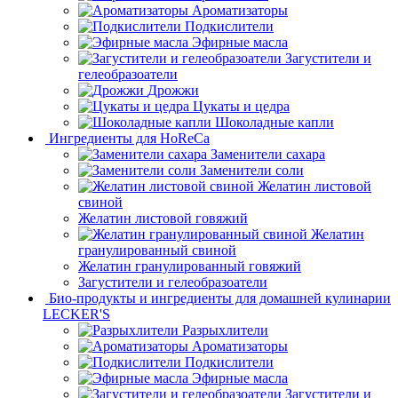
Ароматизаторы
Подкислители
Эфирные масла
Загустители и
гелеобразоатели
Дрожжи
Цукаты и цедра
Шоколадные капли
Ингредиенты для HoReCa
Заменители сахара
Заменители соли
Желатин листовой
свиной
Желатин листовой говяжий
Желатин
гранулированный свиной
Желатин гранулированный говяжий
Загустители и гелеобразоатели
Био-продукты и ингредиенты для домашней кулинарии
LECKER'S
Разрыхлители
Ароматизаторы
Подкислители
Эфирные масла
Загустители и