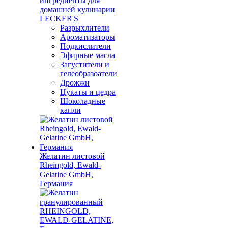
ингредиенты для
домашней кулинарии
LECKER'S
Разрыхлители
Ароматизаторы
Подкислители
Эфирные масла
Загустители и
гелеобразоатели
Дрожжи
Цукаты и цедра
Шоколадные
капли
Желатин листовой
Rheingold, Ewald-
Gelatine GmbH,
Германия