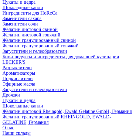
Цукаты и цедра
Шоколадные капли
Ингредиенты для HoReCa
Заменители сахара
Заменители соли
Желатин листовой свиной
Желатин листовой говяжий
Желатин гранулированный свиной
Желатин гранулированный говяжий
Загустители и гелеобразоатели
Био-продукты и ингредиенты для домашней кулинарии
LECKER'S
Разрыхлители
Ароматизаторы
Подкислители
Эфирные масла
Загустители и гелеобразоатели
Дрожжи
Цукаты и цедра
Шоколадные капли
Желатин листовой Rheingold, Ewald-Gelatine GmbH, Германия
Желатин гранулированный RHEINGOLD, EWALD-
GELATINE, Германия
О нас
Наши склады