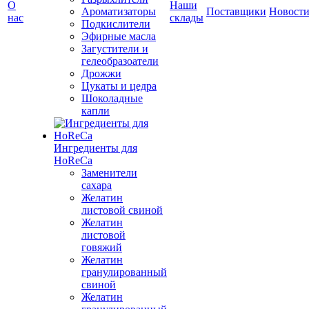
О
Наши
Ароматизаторы
Поставщики
Новост
нас
склады
Подкислители
Эфирные масла
Загустители и
гелеобразоатели
Дрожжи
Цукаты и цедра
Шоколадные
капли
Ингредиенты для
HoReCa
Заменители
сахара
Желатин
листовой свиной
Желатин
листовой
говяжий
Желатин
гранулированный
свиной
Желатин