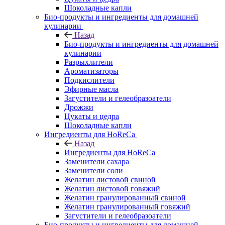
Шоколадные капли
Био-продукты и ингредиенты для домашней
кулинарии
Назад
Био-продукты и ингредиенты для домашней
кулинарии
Разрыхлители
Ароматизаторы
Подкислители
Эфирные масла
Загустители и гелеобразоатели
Дрожжи
Цукаты и цедра
Шоколадные капли
Ингредиенты для HoReCa
Назад
Ингредиенты для HoReCa
Заменители сахара
Заменители соли
Желатин листовой свиной
Желатин листовой говяжий
Желатин гранулированный свиной
Желатин гранулированный говяжий
Загустители и гелеобразоатели
Био-продукты и ингредиенты для домашней