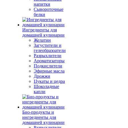
напитки
Сывороточные
белки
Ингредиенты для
домашней кулинарии
Желатин
Загустители и
гелеобразоатели
Разрыхлители
Ароматизаторы
Подкислители
Эфирные масла
Дрожжи
Цукаты и цедра
Шоколадные
капли
Био-продукты и
ингредиенты для
домашней кулинарии
Разрыхлители