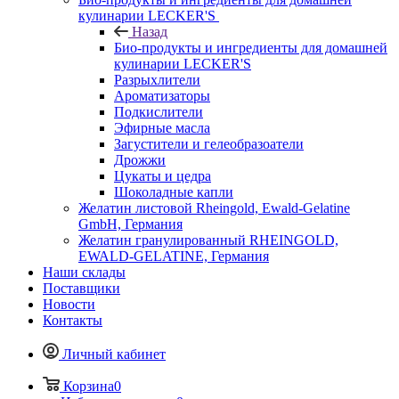
кулинарии LECKER'S
Назад
Био-продукты и ингредиенты для домашней
кулинарии LECKER'S
Разрыхлители
Ароматизаторы
Подкислители
Эфирные масла
Загустители и гелеобразоатели
Дрожжи
Цукаты и цедра
Шоколадные капли
Желатин листовой Rheingold, Ewald-Gelatine
GmbH, Германия
Желатин гранулированный RHEINGOLD,
EWALD-GELATINE, Германия
Наши склады
Поставщики
Новости
Контакты
Личный кабинет
Корзина
0