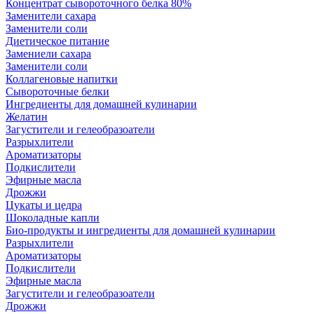
Концентрат сывороточного белка 80%
Заменители сахара
Заменители соли
Диетическое питание
Замениели сахара
Заменители соли
Коллагеновые напитки
Сывороточные белки
Ингредиенты для домашней кулинарии
Желатин
Загустители и гелеобразоатели
Разрыхлители
Ароматизаторы
Подкислители
Эфирные масла
Дрожжи
Цукаты и цедра
Шоколадные капли
Био-продукты и ингредиенты для домашней кулинарии
Разрыхлители
Ароматизаторы
Подкислители
Эфирные масла
Загустители и гелеобразоатели
Дрожжи