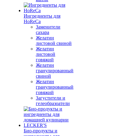
Ингредиенты для
HoReCa
Заменители
сахара
Желатин
листовой свиной
Желатин
листовой
говяжий
Желатин
гранулированный
свиной
Желатин
гранулированный
говяжий
Загустители и
гелеобразоатели
Био-продукты и