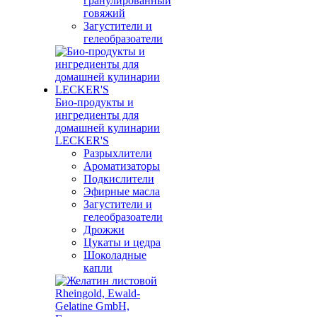
гранулированный
говяжий
Загустители и
гелеобразоатели
Био-продукты и
ингредиенты для
домашней кулинарии
LECKER'S
Разрыхлители
Ароматизаторы
Подкислители
Эфирные масла
Загустители и
гелеобразоатели
Дрожжи
Цукаты и цедра
Шоколадные
капли