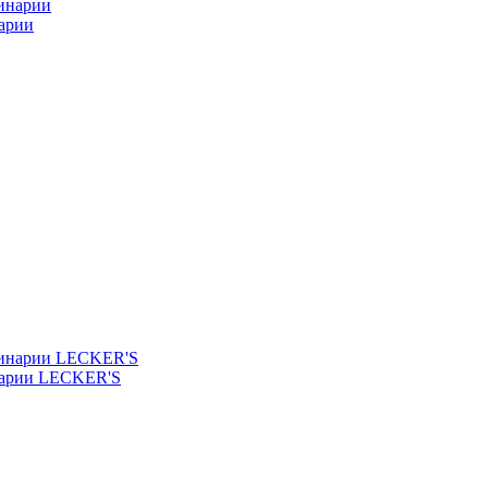
арии
нарии LECKER'S