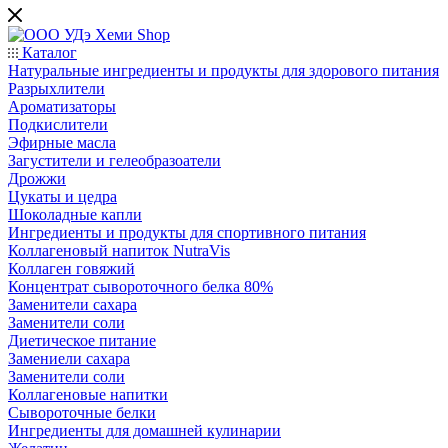
Каталог
Натуральные ингредиенты и продукты для здорового питания
Разрыхлители
Ароматизаторы
Подкислители
Эфирные масла
Загустители и гелеобразоатели
Дрожжи
Цукаты и цедра
Шоколадные капли
Ингредиенты и продукты для спортивного питания
Коллагеновый напиток NutraVis
Коллаген говяжий
Концентрат сывороточного белка 80%
Заменители сахара
Заменители соли
Диетическое питание
Замениели сахара
Заменители соли
Коллагеновые напитки
Сывороточные белки
Ингредиенты для домашней кулинарии