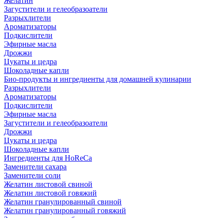
Желатин
Загустители и гелеобразоатели
Разрыхлители
Ароматизаторы
Подкислители
Эфирные масла
Дрожжи
Цукаты и цедра
Шоколадные капли
Био-продукты и ингредиенты для домашней кулинарии
Разрыхлители
Ароматизаторы
Подкислители
Эфирные масла
Загустители и гелеобразоатели
Дрожжи
Цукаты и цедра
Шоколадные капли
Ингредиенты для HoReCa
Заменители сахара
Заменители соли
Желатин листовой свиной
Желатин листовой говяжий
Желатин гранулированный свиной
Желатин гранулированный говяжий