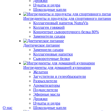
Дрожжи
Цукаты и цедра
Шоколадные капли
Ингредиенты и продукты для спортивного питани
Коллагеновый напиток NutraVis
Коллаген говяжий
Концентрат сывороточного белка 80%
Заменители сахара
Диетическое питание
Замениели сахара
Коллагеновые напитки
Сывороточные белки
Ингредиенты для домашней кулинарии
Желатин
Загустители и гелеобразоатели
Разрыхлители
Ароматизаторы
Подкислители
Эфирные масла
Дрожжи
Цукаты и цедра
О нас
Шоколадные капли