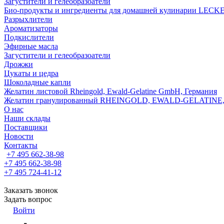
Загустители и гелеобразоатели
Био-продукты и ингредиенты для домашней кулинарии LECK
Разрыхлители
Ароматизаторы
Подкислители
Эфирные масла
Загустители и гелеобразоатели
Дрожжи
Цукаты и цедра
Шоколадные капли
Желатин листовой Rheingold, Ewald-Gelatine GmbH, Германия
Желатин гранулированный RHEINGOLD, EWALD-GELATINE,
О нас
Наши склады
Поставщики
Новости
Контакты
+7 495 662-38-98
+7 495 662-38-98
+7 495 724-41-12
Заказать звонок
Задать вопрос
Войти