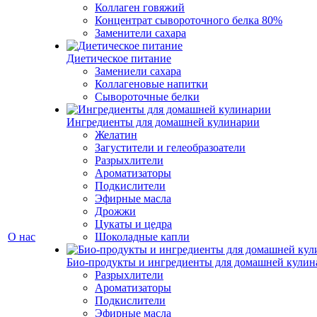
Коллаген говяжий
Концентрат сывороточного белка 80%
Заменители сахара
Диетическое питание
Замениели сахара
Коллагеновые напитки
Сывороточные белки
Ингредиенты для домашней кулинарии
Желатин
Загустители и гелеобразоатели
Разрыхлители
Ароматизаторы
Подкислители
Эфирные масла
Дрожжи
Цукаты и цедра
О нас
Шоколадные капли
Био-продукты и ингредиенты для домашней кулин
Разрыхлители
Ароматизаторы
Подкислители
Эфирные масла